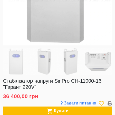
Стабілізатор напруги SinPro СН-11000-16
"Гарант 220V"
36 400,00 грн
favorite_border
? Задати питання

Купити