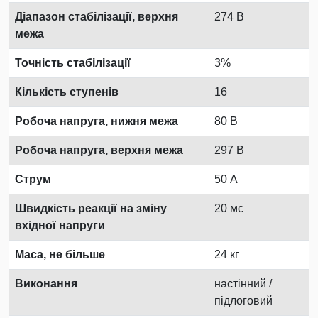
Діапазон стабілізації, верхня
274 В
межа
Точність стабілізації
3%
Кількість ступенів
16
Робоча напруга, нижня межа
80 В
Робоча напруга, верхня межа
297 В
Струм
50 А
Швидкість реакції на зміну
20 мс
вхідної напруги
Маса, не більше
24 кг
Виконання
настінний /
підлоговий