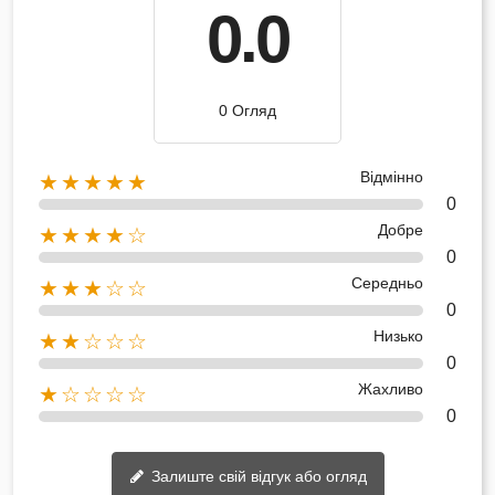
0.0
0 Огляд
Відмінно
★★★★★
0
Добре
★★★★☆
0
Середньо
★★★☆☆
0
Низько
★★☆☆☆
0
Жахливо
★☆☆☆☆
0
Залиште свій відгук або огляд