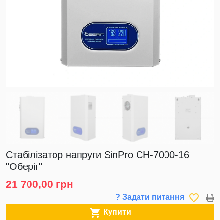
Стабілізатор напруги SinPro СН-7000-16
"Оберіг"
21 700,00 грн
favorite_border
? Задати питання

Купити