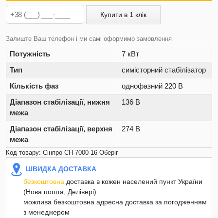
Купити в 1 клік
Залиште Ваш телефон і ми самі оформимо замовлення
Потужність
7 кВт
Тип
симісторний стабілізатор
Кількість фаз
однофазний 220 В
Діапазон стабілізації, нижня
136 В
межа
Діапазон стабілізації, верхня
274 В
межа
Код товару: Сінпро СН-7000-16 Оберіг
ШВИДКА ДОСТАВКА
безкоштовна
доставка в кожен населений пункт України
(Нова пошта, Делівері)
можлива безкоштовна адресна доставка за погодженням
з менеджером