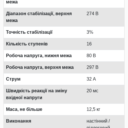
межа
Діапазон стабілізації, верхня
274 В
межа
Точність стабілізації
3%
Кількість ступенів
16
Робоча напруга, нижня межа
80 В
Робоча напруга, верхня межа
297 В
Струм
32 А
Швидкість реакції на зміну
20 мс
вхідної напруги
Маса, не більше
12,5 кг
Виконання
настінний /
підлоговий