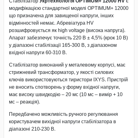
Стабілізатор
Укртехнологія OPTIMUM+ 12000 HV
є
модифікацією стандартної моделі OPTIMUM+ 12000
що призначена для завищеної напруги, інших
відмінностей немає. Абревіатура HV
розшифровується як high voltage (висока напруга).
Апарат забезпечує точність 220 В ± 4,5% (крок 10 В)
у діапазоні стабілізації 165-300 В, з діапазоном
вхідної напруги 60-310 В.
Стабілізатор виконаний у металевому корпусі, має
стрижневий трансформатор, у якості силових
ключів використовуються тиристори IXYS. Пристрій
не вносить спотворень у форму вхідної напруги,
має високу швидкодію – 20 мс (10 мс – вимір + 10
мс – реакція).
Передбачено можливість ручного регулювання
користувачем вихідної напруги стабілізатора в
діапазоні 210-230 В.