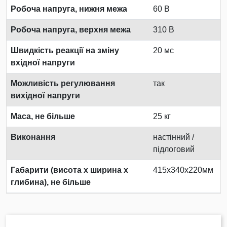
Робоча напруга, нижня межа
60 В
Робоча напруга, верхня межа
310 В
Швидкість реакції на зміну
20 мс
вхідної напруги
Можливість регулювання
так
вихідної напруги
Маса, не більше
25 кг
Виконання
настінний /
підлоговий
Габарити (висота х ширина х
415x340x220мм
глибина), не більше