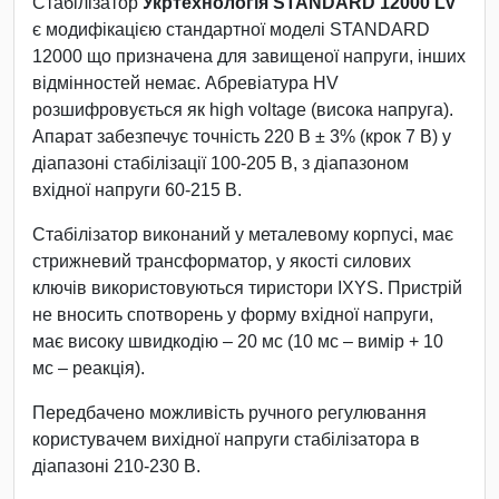
Стабілізатор
Укртехнологія STANDARD 12000 LV
є модифікацією стандартної моделі STANDARD
12000 що призначена для завищеної напруги, інших
відмінностей немає. Абревіатура HV
розшифровується як high voltage (висока напруга).
Апарат забезпечує точність 220 В ± 3% (крок 7 В) у
діапазоні стабілізації 100-205 В, з діапазоном
вхідної напруги 60-215 В.
Стабілізатор виконаний у металевому корпусі, має
стрижневий трансформатор, у якості силових
ключів використовуються тиристори IXYS. Пристрій
не вносить спотворень у форму вхідної напруги,
має високу швидкодію – 20 мс (10 мс – вимір + 10
мс – реакція).
Передбачено можливість ручного регулювання
користувачем вихідної напруги стабілізатора в
діапазоні 210-230 В.