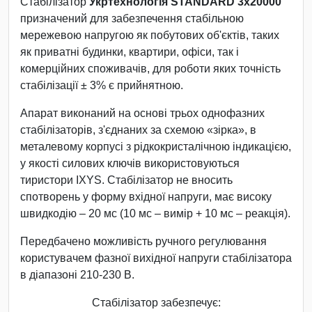
Стабілізатор
Укртехнологія STANDARD 3х20000
призначений для забезпечення стабільною
мережевою напругою як побутових об'єктів, таких
як приватні будинки, квартири, офіси, так і
комерційних споживачів, для роботи яких точність
стабілізації ± 3% є прийнятною.
Апарат виконаний на основі трьох однофазних
стабілізаторів, з'єднаних за схемою «зірка», в
металевому корпусі з рідкокристалічною індикацією,
у якості силових ключів використовуються
тиристори IXYS. Стабілізатор не вносить
спотворень у форму вхідної напруги, має високу
швидкодію – 20 мс (10 мс – вимір + 10 мс – реакція).
Передбачено можливість ручного регулювання
користувачем фазної вихідної напруги стабілізатора
в діапазоні 210-230 В.
Стабілізатор забезпечує: