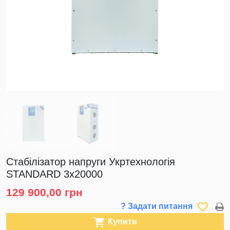
Стабілізатор напруги Укртехнологія
STANDARD 3х20000
129 900,00 грн
favorite_border
? Задати питання

Купити