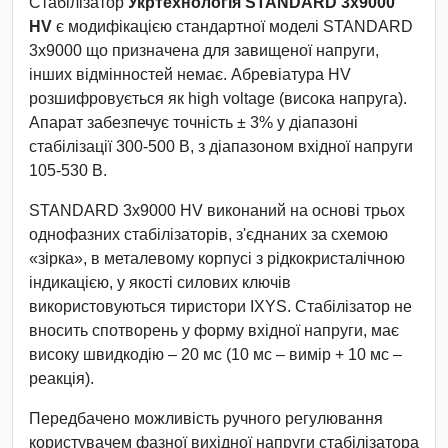
Стабілізатор
Укртехнологія STANDARD 3х9000
HV
є модифікацією стандартної моделі STANDARD
3х9000 що призначена для завищеної напруги,
інших відмінностей немає. Абревіатура HV
розшифровується як high voltage (висока напруга).
Апарат забезпечує точність ± 3% у діапазоні
стабілізації 300-500 В, з діапазоном вхідної напруги
105-530 В.
STANDARD 3х9000 HV виконаний на основі трьох
однофазних стабілізаторів, з'єднаних за схемою
«зірка», в металевому корпусі з рідкокристалічною
індикацією, у якості силових ключів
використовуються тиристори IXYS. Стабілізатор не
вносить спотворень у форму вхідної напруги, має
високу швидкодію – 20 мс (10 мс – вимір + 10 мс –
реакція).
Передбачено можливість ручного регулювання
користувачем фазної вихідної напруги стабілізатора