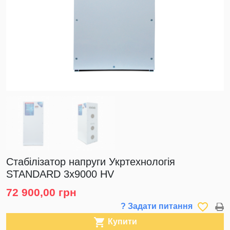
Стабілізатор напруги Укртехнологія
STANDARD 3х9000 HV
72 900,00 грн
favorite_border
? Задати питання

Купити