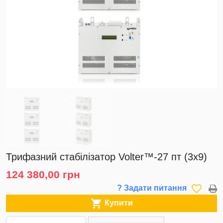
Трифазний стабілізатор Volter™-27 пт (3х9)
124 380,00 грн
favorite_border
? Задати питання

Купити