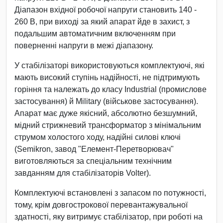
Діапазон вхідної робочої напруги становить 140 -
260 В, при виході за який апарат йде в захист, з
подальшим автоматичним включенням при
поверненні напруги в межі діапазону.
У стабілізаторі використовуються комплектуючі, які
мають високий ступінь надійності, не підтримують
горіння та належать до класу Industrial (промислове
застосування) й Military (військове застосування).
Апарат має дуже якісний, абсолютно безшумний,
мідний стрижневий трансформатор з мінімальним
струмом холостого ходу, надійні силові ключі
(Semikron, завод "Елемент-Перетворювач"
виготовляються за спеціальним технічним
завданням для стабілізаторів Volter).
Комплектуючі встановлені з запасом по потужності,
тому, крім довгострокової перевантажувальної
здатності, яку витримує стабілізатор, при роботі на