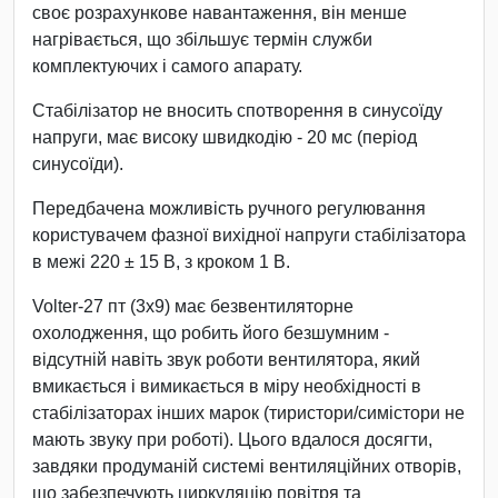
своє розрахункове навантаження, він менше
нагрівається, що збільшує термін служби
комплектуючих і самого апарату.
Стабілізатор не вносить спотворення в синусоїду
напруги, має високу швидкодію - 20 мс (період
синусоїди).
Передбачена можливість ручного регулювання
користувачем фазної вихідної напруги стабілізатора
в межі 220 ± 15 В, з кроком 1 В.
Volter-27 пт (3х9) має безвентиляторне
охолодження, що робить його безшумним -
відсутній навіть звук роботи вентилятора, який
вмикається і вимикається в міру необхідності в
стабілізаторах інших марок (тиристори/симістори не
мають звуку при роботі). Цього вдалося досягти,
завдяки продуманій системі вентиляційних отворів,
що забезпечують циркуляцію повітря та