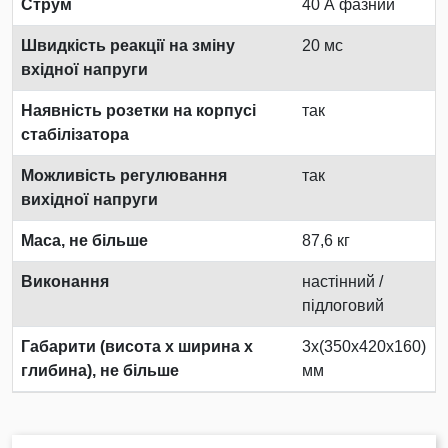
Струм
40 А фазний
Швидкість реакції на зміну
20 мс
вхідної напруги
Наявність розетки на корпусі
так
стабілізатора
Можливість регулювання
так
вихідної напруги
Маса, не більше
87,6 кг
Виконання
настінний /
підлоговий
Габарити (висота х ширина х
3х(350х420х160)
глибина), не більше
мм