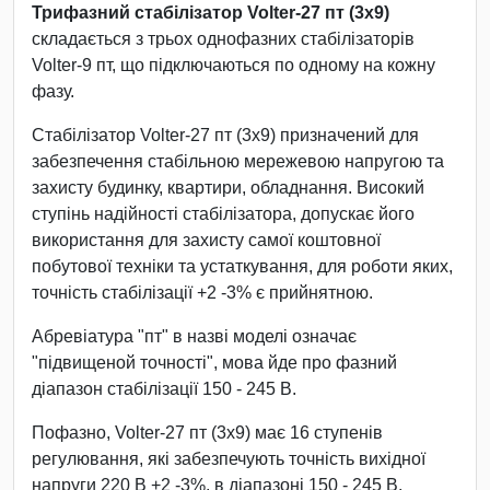
Трифазний стабілізатор Volter-27 пт (3х9)
складається з трьох однофазних стабілізаторів
Volter-9 пт, що підключаються по одному на кожну
фазу.
Стабілізатор Volter-27 пт (3х9) призначений для
забезпечення стабільною мережевою напругою та
захисту будинку, квартири, обладнання. Високий
ступінь надійності стабілізатора, допускає його
використання для захисту самої коштовної
побутової техніки та устаткування, для роботи яких,
точність стабілізації +2 -3% є прийнятною.
Абревіатура "пт" в назві моделі означає
"підвищеной точності", мова йде про фазний
діапазон стабілізації 150 - 245 В.
Пофазно, Volter-27 пт (3х9) має 16 ступенів
регулювання, які забезпечують точність вихідної
напруги 220 В +2 -3%, в діапазоні 150 - 245 В.