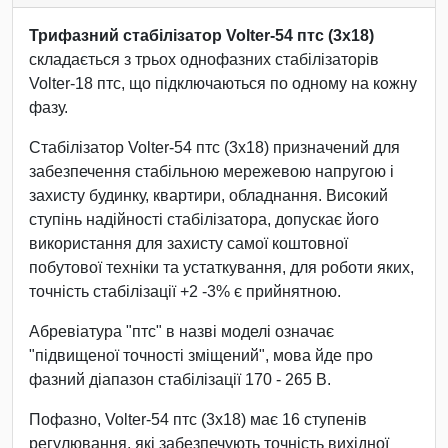
Трифазний стабілізатор Volter-54 птс (3х18)
складається з трьох однофазних стабілізаторів
Volter-18 птс, що підключаються по одному на кожну
фазу.
Стабілізатор Volter-54 птс (3х18) призначений для
забезпечення стабільною мережевою напругою і
захисту будинку, квартири, обладнання. Високий
ступінь надійності стабілізатора, допускає його
використання для захисту самої коштовної
побутової техніки та устаткування, для роботи яких,
точність стабілізації +2 -3% є прийнятною.
Абревіатура "птс" в назві моделі означає
"підвищеної точності зміщений", мова йде про
фазний діапазон стабілізації 170 - 265 В.
Пофазно, Volter-54 птс (3х18) має 16 ступенів
регулювання, які забезпечують точність вихідної