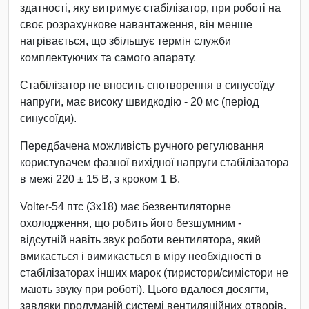
здатності, яку витримує стабілізатор, при роботі на
своє розрахункове навантаження, він менше
нагрівається, що збільшує термін служби
комплектуючих та самого апарату.
Стабілізатор не вносить спотворення в синусоїду
напруги, має високу швидкодію - 20 мс (період
синусоїди).
Передбачена можливість ручного регулювання
користувачем фазної вихідної напруги стабілізатора
в межі 220 ± 15 В, з кроком 1 В.
Volter-54 птс (3х18) має безвентиляторне
охолодження, що робить його безшумним -
відсутній навіть звук роботи вентилятора, який
вмикається і вимикається в міру необхідності в
стабілізаторах інших марок (тиристори/симістори не
мають звуку при роботі). Цього вдалося досягти,
завдяки продуманій системі вентиляційних отворів,