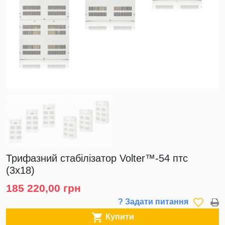
Трифазний стабілізатор Volter™-54 птс
(3х18)
185 220,00 грн
favorite_border
? Задати питання

Купити