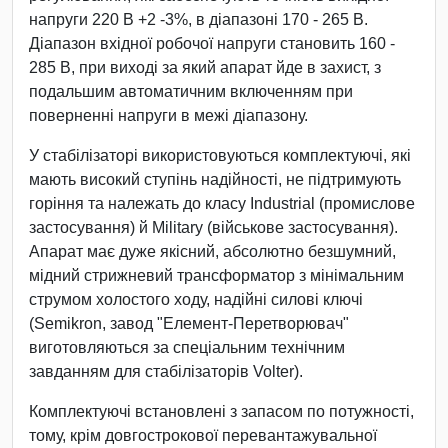
напруги 220 В +2 -3%, в діапазоні 170 - 265 В.
Діапазон вхідної робочої напруги становить 160 -
285 В, при виході за який апарат йде в захист, з
подальшим автоматичним включенням при
поверненні напруги в межі діапазону.
У стабілізаторі використовуються комплектуючі, які
мають високий ступінь надійності, не підтримують
горіння та належать до класу Industrial (промислове
застосування) й Military (військове застосування).
Апарат має дуже якісний, абсолютно безшумний,
мідний стрижневий трансформатор з мінімальним
струмом холостого ходу, надійні силові ключі
(Semikron, завод "Елемент-Перетворювач"
виготовляються за спеціальним технічним
завданням для стабілізаторів Volter).
Комплектуючі встановлені з запасом по потужності,
тому, крім довгострокової перевантажувальної