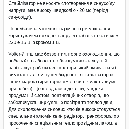
Стабілізатор не вносить спотворення в синусоїду
напруги, має високу швидкодію - 20 мс (період
синусоїди).
Передбачена можливість ручного регулювання
користувачем вихідної напруги стабілізатора в межі
220 ± 15 В, з кроком 1 В.
Volter-7 птш має безвентиляторне охолодження, що
робить його абсолютно безшумним - відсутній
навіть звук роботи вентилятора, який вмикається і
вимикається в міру необхідності в стабілізаторах
інших марок (тиристори/симістори не мають звуку
при роботі). Цього вдалося досягти, завдяки
продуманій системі вентиляційних отворів, що
забезпечують циркуляцію повітря та тепловідвід.
Для охолодження силових ключів використовується
спеціальний алюмінієвий радіатор, трансформатор
просочений спеціальним теплопровідним лаком, а