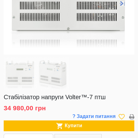
Стабілізатор напруги Volter™-7 птш
34 980,00 грн
favorite_border
? Задати питання

Купити