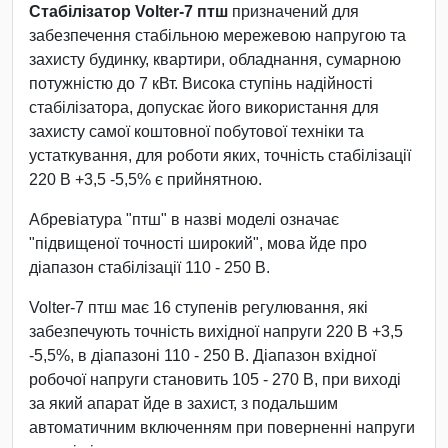
Стабілізатор Volter-7 птш
призначений для
забезпечення стабільною мережевою напругою та
захисту будинку, квартири, обладнання, сумарною
потужністю до 7 кВт. Висока ступінь надійності
стабілізатора, допускає його використання для
захисту самої коштовної побутової техніки та
устаткування, для роботи яких, точність стабілізації
220 В +3,5 -5,5% є прийнятною.
Абревіатура "птш" в назві моделі означає
"підвищеної точності широкий", мова йде про
діапазон стабілізації 110 - 250 В.
Volter-7 птш має 16 ступенів регулювання, які
забезпечують точність вихідної напруги 220 В +3,5
-5,5%, в діапазоні 110 - 250 В. Діапазон вхідної
робочої напруги становить 105 - 270 В, при виході
за який апарат йде в захист, з подальшим
автоматичним включенням при поверненні напруги