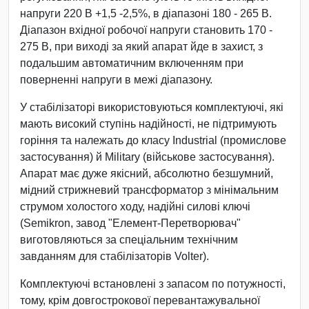
напруги 220 В +1,5 -2,5%, в діапазоні 180 - 265 В.
Діапазон вхідної робочої напруги становить 170 -
275 В, при виході за який апарат йде в захист, з
подальшим автоматичним включенням при
поверненні напруги в межі діапазону.
У стабілізаторі використовуються комплектуючі, які
мають високий ступінь надійності, не підтримують
горіння та належать до класу Industrial (промислове
застосування) й Military (військове застосування).
Апарат має дуже якісний, абсолютно безшумний,
мідний стрижневий трансформатор з мінімальним
струмом холостого ходу, надійні силові ключі
(Semikron, завод "Елемент-Перетворювач"
виготовляються за спеціальним технічним
завданням для стабілізаторів Volter).
Комплектуючі встановлені з запасом по потужності,
тому, крім довгострокової перевантажувальної