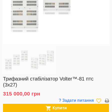
Трифазний стабілізатор Volter™-81 птс
(3х27)
315 000,00 грн
favorite_border
? Задати питання

Купити