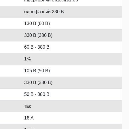
однофазний 230 В
130 В (60 В)
330 В (380 В)
60 В - 380 В
1%
105 В (50 В)
330 В (380 В)
50 В - 380 В
так
16 А