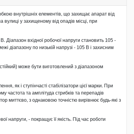
робкою внутрішніх елементів, що захищає апарат від
а вулиці у захищеному від опадів місці, при
0 В. Діапазон вхідної робочої напруги становить 105 -
жі діапазону по низькій напрузі - 105 В і захисним
остійкий) може бути виготовлений з діапазоном
ння, як і ступінчасті стабілізатори цієї марки. При
ому частота та амплітуда стрибків та перепадів
тор миттєво, з однаковою точністю вирівнює будь-які з
ї напруги, - покращує її якість. Під час роботи