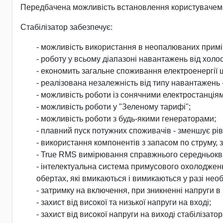
Передбачена можливість встановлення користувачем рів
Стабілізатор забезпечує:
- можливість використання в неопалюваних приміщ
- роботу у всьому діапазоні навантажень від холо
- економить загальне споживання електроенергії 
- реалізована незалежність від типу навантажень 
- можливість роботи із сонячними електростанція
- можливість роботи у "Зеленому тарифі";
- можливість роботи з будь-якими генераторами;
- плавний пуск потужних споживачів - зменшує рів
- використання компонентів з запасом по струму, 
- True RMS вимірювання справжнього середньоква
- інтелектуальна система примусового охолодженн
обертах, які вмикаються і вимикаються у разі необ
- затримку на включення, при зникненні напруги
- захист від високої та низької напруги на вході;
- захист від високої напруги на виході стабілізатор