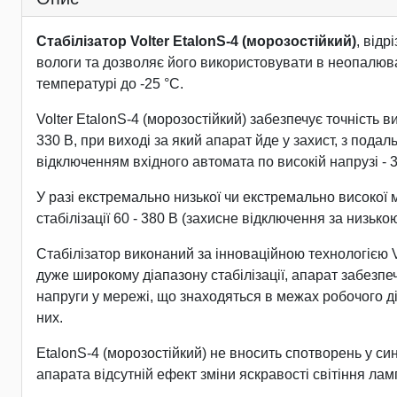
Стабілізатор Volter EtalonS-4 (морозостійкий)
, від
вологи та дозволяє його використовувати в неопалюван
температурі до -25 °С.
Volter EtalonS-4 (морозостійкий) забезпечує точність ви
330 В, при виході за який апарат йде у захист, з под
відключенням вхідного автомата по високій напрузі - 3
У разі екстремально низької чи екстремально високої 
стабілізації 60 - 380 В (захисне відключення за низько
Стабілізатор виконаний за інноваційною технологією Vol
дуже широкому діапазону стабілізації, апарат забезпеч
напруги у мережі, що знаходяться в межах робочого ді
них.
EtalonS-4 (морозостійкий) не вносить спотворень у син
апарата відсутній ефект зміни яскравості світіння ла