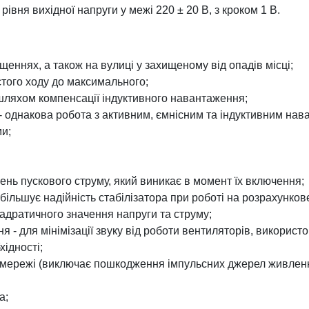
ня вихідної напруги у межі 220 ± 20 В, з кроком 1 В.
еннях, а також на вулиці у захищеному від опадів місці;
стого ходу до максимального;
шляхом компенсації індуктивного навантаження;
- однакова робота з активним, ємнісним та індуктивним нав
ми;
ень пускового струму, який виникає в момент їх включення;
збільшує надійність стабілізатора при роботі на розрахунко
дратичного значення напруги та струму;
я - для мінімізації звуку від роботи вентиляторів, викори
хідності;
 в мережі (виключає пошкодження імпульсних джерел живлен
а;