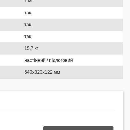
1 мс
так
так
так
15,7 кг
настінний / підлоговий
640х320х122 мм