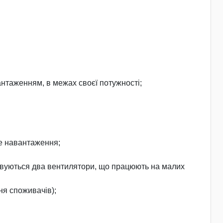
антаженням, в межах своєї потужності;
ве навантаження;
стовуються два вентилятори, що працюють на малих
ня споживачів);