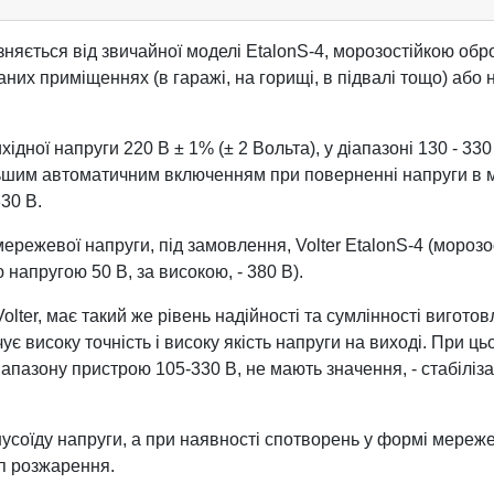
різняється від звичайної моделі EtalonS-4, морозостійкою об
их приміщеннях (в гаражі, на горищі, в підвалі тощо) або н
хідної напруги 220 В ± 1% (± 2 Вольта), у діапазоні 130 - 33
альшим автоматичним включенням при поверненні напруги в ме
30 В.
мережевої напруги, під замовлення, Volter EtalonS-4 (мороз
ю напругою 50 В, за високою, - 380 В).
ter, має такий же рівень надійності та сумлінності виготовле
ує високу точність і високу якість напруги на виході. При ць
апазону пристрою 105-330 В, не мають значення, - стабіліза
усоїду напруги, а при наявності спотворень у формі мережево
мп розжарення.