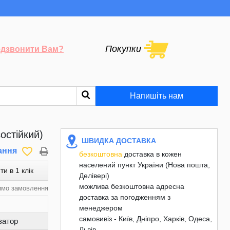
Покупки
дзвонити Вам?
Напишіть нам
остійкий)
ШВИДКА ДОСТАВКА
favorite_border
ання
безкоштовна
доставка в кожен
населений пункт України (Нова пошта,
ти в 1 клік
Делівері)
можлива безкоштовна адресна
имо замовлення
доставка за погодженням з
менеджером
самовивіз - Київ, Дніпро, Харків, Одеса,
затор
Львів