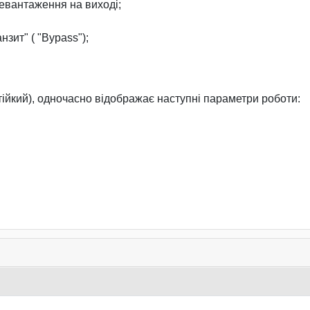
ревантаження на виході;
нзит" ( "Bypass");
тійкий), одночасно відображає наступні параметри роботи: