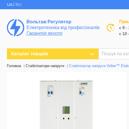
/
UA
RU
Пра
Вольтаж Регулятор
Електротехніка від професіоналів
с 9 -
Гарантія якості
с 10 
Каталог товарів
Головна
Стабілізатори напруги
Стабілізатор напруги Volter™ Etal