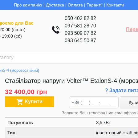
Про компанію
|
Доставка
|
Оплата
|
Гарантії
|
Контакти
050 402 82 82
цюємо для Вас
097 581 28 70
Пере
 20:00 (пн-пт)
093 509 07 82
- 19:00 (сб)
093 645 50 87
onS-4 (морозостійкий)
Стабілізатор напруги Volter™ EtalonS-4 (мороз
? Задати пит
32 400,00 грн

Купити
Купи
Залиште Ваш телефон і ми самі оформ
Потужність
3,5 кВт
Тип
інверторний стабілі