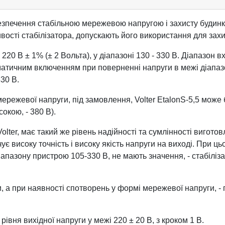
зпечення стабільною мережевою напругою і захисту будинку
ивості стабілізатора, допускають його використання для захи
 220 В ± 1% (± 2 Вольта), у діапазоні 130 - 330 В. Діапазон в
матичним включенням при поверненні напруги в межі діапазон
30 В.
ережевої напруги, під замовлення, Volter EtalonS-5,5 може б
окою, - 380 В).
ter, має такий же рівень надійності та сумлінності виготовле
ує високу точність і високу якість напруги на виході. При ць
апазону пристрою 105-330 В, не мають значення, - стабіліза
, а при наявності спотворень у формі мережевої напруги, - п
ня вихідної напруги у межі 220 ± 20 В, з кроком 1 В.