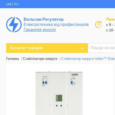
/
UA
RU
Пра
Вольтаж Регулятор
Електротехніка від професіоналів
с 9 -
Гарантія якості
с 10 
Каталог товарів
Головна
Стабілізатори напруги
Стабілізатор напруги Volter™ Etal