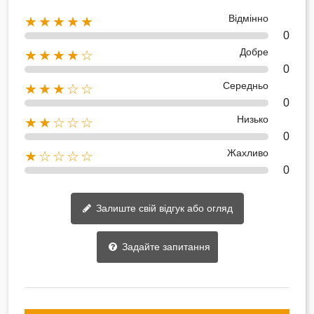
Відмінно
★★★★★
0
Добре
★★★★☆
0
Середньо
★★★☆☆
0
Низько
★★☆☆☆
0
Жахливо
★☆☆☆☆
0
Залиште свій відгук або огляд
Задайте запитання