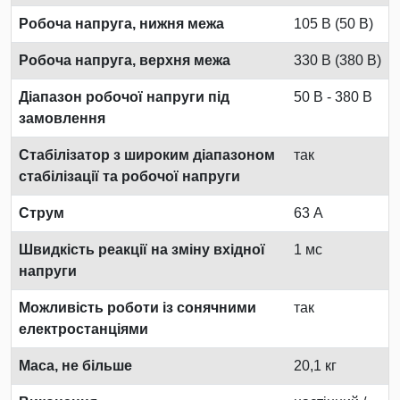
Робоча напруга, нижня межа
105 В (50 В)
Робоча напруга, верхня межа
330 В (380 В)
Діапазон робочої напруги під
50 В - 380 В
замовлення
Стабілізатор з широким діапазоном
так
стабілізації та робочої напруги
Струм
63 А
Швидкість реакції на зміну вхідної
1 мс
напруги
Можливість роботи із сонячними
так
електростанціями
Маса, не більше
20,1 кг