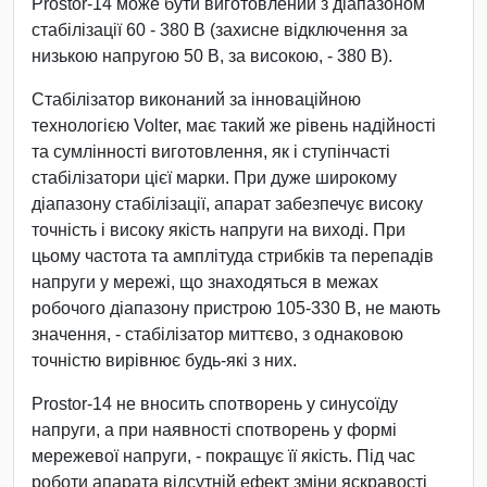
Prostor-14 може бути виготовлений з діапазоном
стабілізації 60 - 380 В (захисне відключення за
низькою напругою 50 В, за високою, - 380 В).
Стабілізатор виконаний за інноваційною
технологією Volter, має такий же рівень надійності
та сумлінності виготовлення, як і ступінчасті
стабілізатори цієї марки. При дуже широкому
діапазону стабілізації, апарат забезпечує високу
точність і високу якість напруги на виході. При
цьому частота та амплітуда стрибків та перепадів
напруги у мережі, що знаходяться в межах
робочого діапазону пристрою 105-330 В, не мають
значення, - стабілізатор миттєво, з однаковою
точністю вирівнює будь-які з них.
Prostor-14 не вносить спотворень у синусоїду
напруги, а при наявності спотворень у формі
мережевої напруги, - покращує її якість. Під час
роботи апарата відсутній ефект зміни яскравості