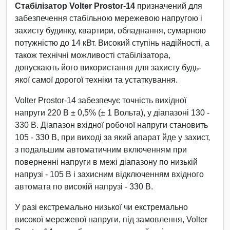
Стабілізатор Volter Prostor-14
призначений для
забезпечення стабільною мережевою напругою і
захисту будинку, квартири, обладнання, сумарною
потужністю до 14 кВт. Високий ступінь надійності, а
також технічні можливості стабілізатора,
допускають його використання для захисту будь-
якої самої дорогої техніки та устаткування.
Volter Prostor-14 забезпечує точність вихідної
напруги 220 В ± 0,5% (± 1 Вольта), у діапазоні 130 -
330 В. Діапазон вхідної робочої напруги становить
105 - 330 В, при виході за який апарат йде у захист,
з подальшим автоматичним включенням при
поверненні напруги в межі діапазону по низькій
напрузі - 105 В і захисним відключенням вхідного
автомата по високій напрузі - 330 В.
У разі екстремально низької чи екстремально
високої мережевої напруги, під замовлення, Volter