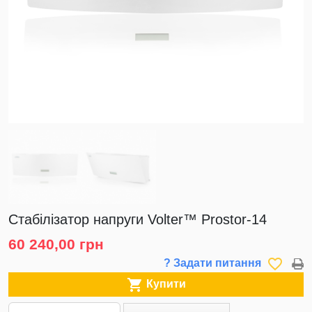
Стабілізатор напруги Volter™ Prostor-14
60 240,00 грн
favorite_border
? Задати питання

Купити