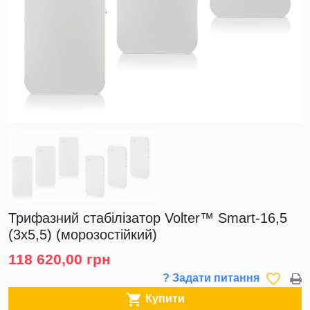
Трифазний стабілізатор Volter™ Smart-16,5
(3х5,5) (морозостійкий)
118 620,00 грн
favorite_border
? Задати питання

Купити