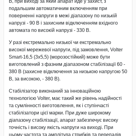
В, при виході за який апарат йде у захист, з
подальшим автоматичним включенням при
поверненні напруги в межі діапазону по низькій
напрузі - 90 В і захисним відключенням вхідного
автомата по високій напрузі - 330 В.
У разі екстремально низької чи екстремально
високої мережевої напруги, під замовлення, Volter
Smart-16,5 (3х5,5) (морозостійкий) може бути
виготовлений з фазним діапазоном стабілізації 60 -
380 В (захисне відключення за низькою напругою 50
В, за високою, - 380 В).
Стабілізатор виконаний за інноваційною
технологією Volter, має такий же рівень надійності
та сумлінності виготовлення, як і ступінчасті
стабілізатори цієї марки. При дуже широкому
діапазону стабілізації, апарат забезпечує високу
точність і високу якість напруги на виході. При
цьому частота та амплітуда стрибків та перепадів