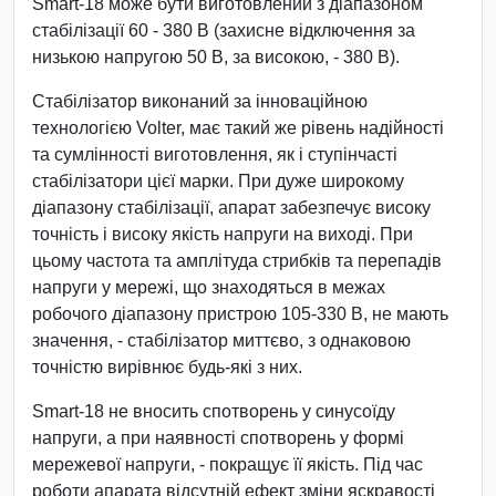
Smart-18 може бути виготовлений з діапазоном
стабілізації 60 - 380 В (захисне відключення за
низькою напругою 50 В, за високою, - 380 В).
Стабілізатор виконаний за інноваційною
технологією Volter, має такий же рівень надійності
та сумлінності виготовлення, як і ступінчасті
стабілізатори цієї марки. При дуже широкому
діапазону стабілізації, апарат забезпечує високу
точність і високу якість напруги на виході. При
цьому частота та амплітуда стрибків та перепадів
напруги у мережі, що знаходяться в межах
робочого діапазону пристрою 105-330 В, не мають
значення, - стабілізатор миттєво, з однаковою
точністю вирівнює будь-які з них.
Smart-18 не вносить спотворень у синусоїду
напруги, а при наявності спотворень у формі
мережевої напруги, - покращує її якість. Під час
роботи апарата відсутній ефект зміни яскравості