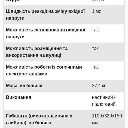
Швидкість реакції на зміну вхідної
1 мс
напруги
Можливість регулювання вихідної
так
напруги
Можливість розміщення та
так
використання на вулиці
Можливість роботи із сонячними
так
електростанціями
Маса, не більше
27,4 кг
Виконання
настінний /
підлоговий
Габарити (висота х ширина х
1100х320х150
глибина), не більше
мм