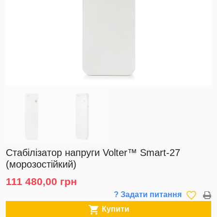
Стабілізатор напруги Volter™ Smart-27
(морозостійкий)
111 480,00 грн
favorite_border
? Задати питання

Купити