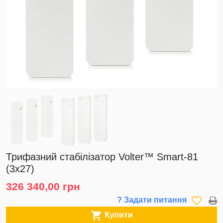
Трифазний стабілізатор Volter™ Smart-81
(3х27)
326 340,00 грн
favorite_border
? Задати питання

Купити