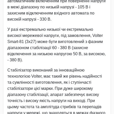
автоматичним включенням при поверненні напруги
в межі діапазону по низькій напрузі - 105 В і
захисним відключенням вхідного автомата по
високій напрузі - 330 В.
У разі екстремально низької чи екстремально
високої мережевої напруги, під замовлення, Volter
Smart-81 (3х27) може бути виготовлений з фазним
діапазоном стабілізації 60 - 380 В (захисне
відключення за низькою напругою 50 В, за високою,
- 380 В).
Стабілізатор виконаний за інноваційною
технологією Volter, має такий же рівень надійності
та сумлінності виготовлення, як і ступінчасті
стабілізатори цієї марки. При дуже широкому
діапазону стабілізації, апарат забезпечує високу
точність і високу якість напруги на виході. При
цьому частота та амплітуда стрибків та перепадів
напруги у мережі, що знаходяться в межах фазного