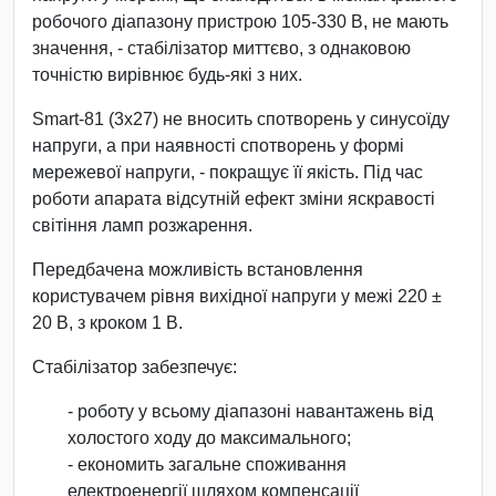
робочого діапазону пристрою 105-330 В, не мають
значення, - стабілізатор миттєво, з однаковою
точністю вирівнює будь-які з них.
Smart-81 (3х27) не вносить спотворень у синусоїду
напруги, а при наявності спотворень у формі
мережевої напруги, - покращує її якість. Під час
роботи апарата відсутній ефект зміни яскравості
світіння ламп розжарення.
Передбачена можливість встановлення
користувачем рівня вихідної напруги у межі 220 ±
20 В, з кроком 1 В.
Стабілізатор забезпечує:
- роботу у всьому діапазоні навантажень від
холостого ходу до максимального;
- економить загальне споживання
електроенергії шляхом компенсації