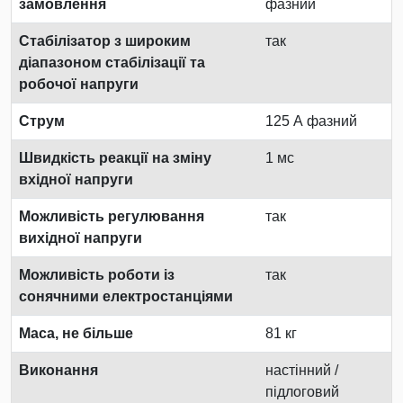
замовлення
фазний
Стабілізатор з широким
так
діапазоном стабілізації та
робочої напруги
Струм
125 А фазний
Швидкість реакції на зміну
1 мс
вхідної напруги
Можливість регулювання
так
вихідної напруги
Можливість роботи із
так
сонячними електростанціями
Маса, не більше
81 кг
Виконання
настінний /
підлоговий