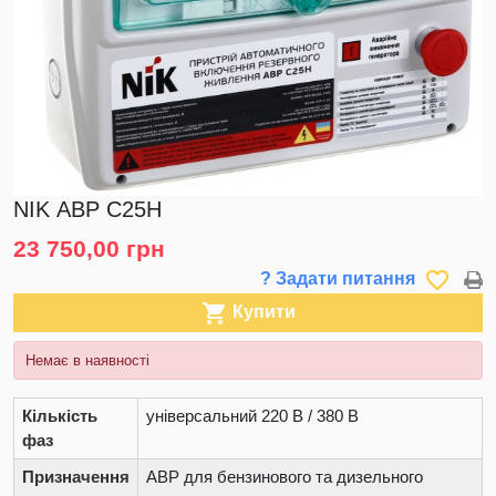
NIK АВР С25Н
23 750,00 грн
favorite_border
? Задати питання

Купити
Немає в наявності
Кількість
універсальний 220 В / 380 В
фаз
Призначення
АВР для бензинового та дизельного