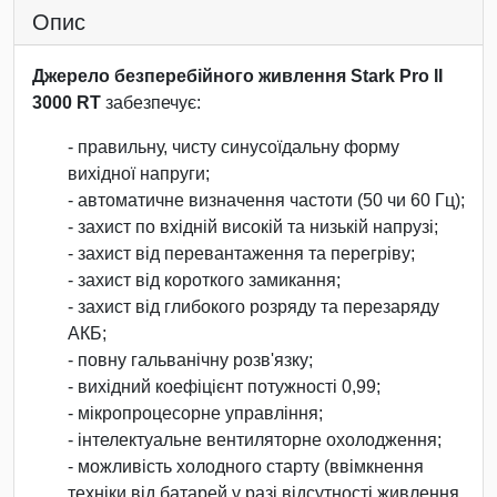
Опис
Джерело безперебійного живлення Stark Pro II
3000 RT
забезпечує:
- правильну, чисту синусоїдальну форму
вихідної напруги;
- автоматичне визначення частоти (50 чи 60 Гц);
- захист по вхідній високій та низькій напрузі;
- захист від перевантаження та перегріву;
- захист від короткого замикання;
- захист від глибокого розряду та перезаряду
АКБ;
- повну гальванічну розв'язку;
- вихідний коефіцієнт потужності 0,99;
- мікропроцесорне управління;
- інтелектуальне вентиляторне охолодження;
- можливість холодного старту (ввімкнення
техніки від батарей у разі відсутності живлення