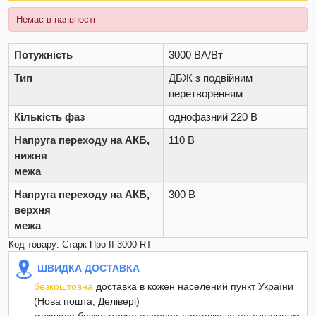
Немає в наявності
Потужність
3000 ВА/Вт
Тип
ДБЖ з подвійним
перетворенням
Кількість фаз
однофазний 220 В
Напруга переходу на АКБ,
110 В
нижня
межа
Напруга переходу на АКБ,
300 В
верхня
межа
Код товару: Старк Про II 3000 RT
ШВИДКА ДОСТАВКА
безкоштовна
доставка в кожен населений пункт України
(Нова пошта, Делівері)
можлива безкоштовна адресна доставка за погодженням