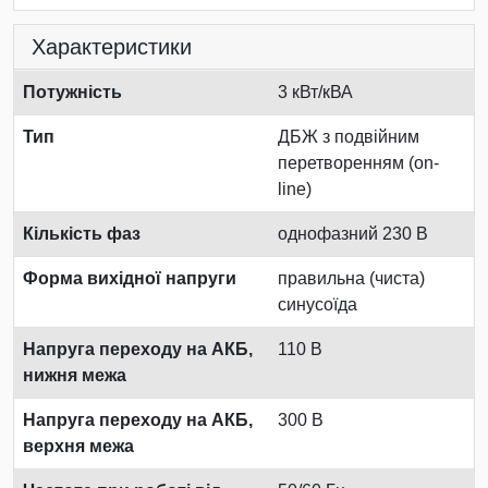
Характеристики
Потужність
3 кВт/кВА
Тип
ДБЖ з подвійним
перетворенням (on-
line)
Кількість фаз
однофазний 230 В
Форма вихідної напруги
правильна (чиста)
синусоїда
Напруга переходу на АКБ,
110 В
нижня межа
Напруга переходу на АКБ,
300 В
верхня межа