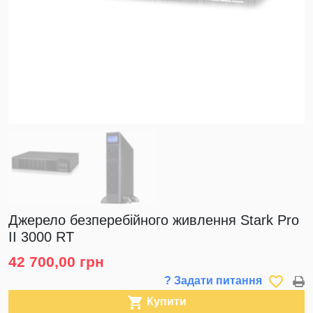
Джерело безперебійного живлення Stark Pro
II 3000 RT
42 700,00 грн
favorite_border
? Задати питання

Купити