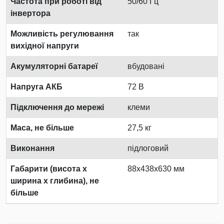
Частота при роботі від
50/60 Гц
інвертора
Можливість регулювання
так
вихідної напруги
Акумуляторні батареї
вбудовані
Напруга АКБ
72 В
Підключення до мережі
клеми
Маса, не більше
27,5 кг
Виконання
підлоговий
Габарити (висота х
88x438x630 мм
ширина х глибина), не
більше