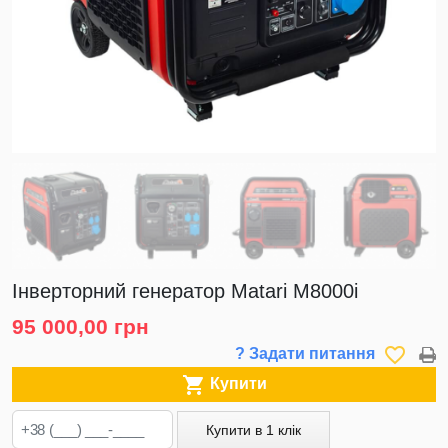
Інверторний генератор Matari M8000i
95 000,00 грн
favorite_border
? Задати питання

Купити
Купити в 1 клік