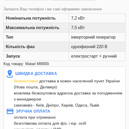
Залиште Ваш телефон і ми самі оформимо замовлення
Номінальна потужність
7,2 кВт
Максимальна потужність
7,5 кВт
Тип
інверторний генератор
Кількість фаз
однофазний 220 В
Запуск
електростарт + ручний
Код товару: Matari M8000i
ШВИДКА ДОСТАВКА
безкоштовна
доставка в кожен населений пункт України
(Нова пошта, Делівері)
можлива безкоштовна адресна доставка за погодженням
з менеджером
самовивіз - Київ, Дніпро, Харків, Одеса, Львів
ЗРУЧНА ОПЛАТА
оплата при отриманні
безготівкова оплата для фіз. і юр. осіб