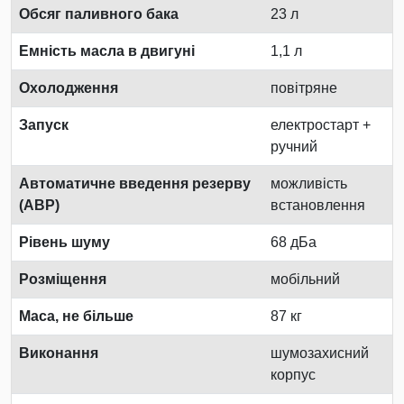
Обсяг паливного бака
23 л
Емність масла в двигуні
1,1 л
Охолодження
повітряне
Запуск
електростарт +
ручний
Автоматичне введення резерву
можливість
(АВР)
встановлення
Рівень шуму
68 дБа
Розміщення
мобільний
Маса, не більше
87 кг
Виконання
шумозахисний
корпус