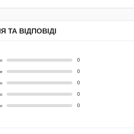
Я ТА ВІДПОВІДІ
0
но
0
е
0
о
0
ко
0
о