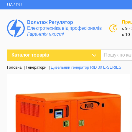
/
UA
RU
Пра
Вольтаж Регулятор
Електротехніка від професіоналів
с 9 -
Гарантія якості
с 10 
Каталог товарів
Головна
Генератори
Дизельний генератор RID 30 E-SERIES