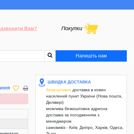
Покупки
дзвонити Вам?
Напишіть нам
ШВИДКА ДОСТАВКА
favorite_border
ання
безкоштовна
доставка в кожен
населений пункт України (Нова пошта,
Делівері)
можлива безкоштовна адресна
доставка за погодженням з
менеджером
самовивіз - Київ, Дніпро, Харків, Одеса,
енератор
Львів