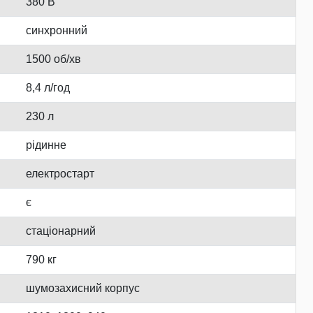
380 В
синхронний
1500 об/хв
8,4 л/год
230 л
рідинне
електростарт
є
стаціонарний
790 кг
шумозахисний корпус