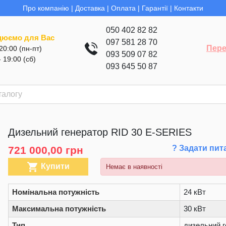
Про компанію
|
Доставка
|
Оплата
|
Гарантії
|
Контакти
050 402 82 82
цюємо для Вас
097 581 28 70
Пере
 20:00 (пн-пт)
093 509 07 82
- 19:00 (сб)
093 645 50 87
Дизельний генератор RID 30 E-SERIES
? Задати пит
721 000,00 грн

Купити
Немає в наявності
Номінальна потужність
24 кВт
Максимальна потужність
30 кВт
Тип
дизельний г