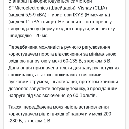
В апараті використовуються симістори
STMicroelectronics (Швейцарія), Vishay (США)
(моделі 5,5-9 кВА) і тиристори IXYS (Німеччина)
(моделі 11 кВА і вище). Не вносить спотворень у
синусоїдальну форму вхідної напруги, має високу
швидкодію - 20 мс.
Передбачена можливість ручного регулювання
користувачем порога відключення за мінімальною
вхідною напругою у межі 60-135 В, з кроком 5 В.
Дана опція призначена тільки для запуску потужних
споживачів, а також споживачів з високими
пусковим струмом, - її активація, протягом хвилини
дозволяє запустити потужну техніку, з просіданням
напруги під час включення до 60 Вольтів.
Також, передбачена можливість встановлення
користувачем рівня вихідної напруги у межі 200
-230 В, з кроком 1 В.