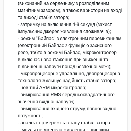
(виконаний на сердечнику з розподіленим
магнітним зазором), а також варистори на вході
та виході стабілізатора;
- затримку на включення 4-8 секунд (захист
імпульсних джерел живлення споживачів);
- режим "Байпас" з електронним перемиканням
(електронний Байпас з функцією захисного
реле, тобто в режимі Байпас, мікроконтролер
відключає навантаження при зниженні та
підвищенні напруги понад безпечної межі);
- мікропроцесорне управління, двопроцесорна
технологія збільшує надійність стабілізатора;
- новітній ARM мікроконтролер;
- вимірювання RMS середньоквадратичного
значення вхідної напруги;
- вимірювання вхідного струму, повної вхідної
потужності;
- аналізатор мережі та стану стабілізатора;
- імпульсне джерело живлення з широким