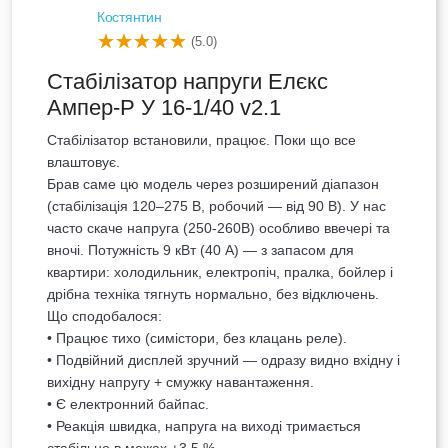
Костянтин
(5.0)
Стабілізатор напруги Елєкс
Ампер-Р У 16-1/40 v2.1
Стабілізатор встановили, працює. Поки що все
влаштовує.
Брав саме цю модель через розширений діапазон
(стабілізація 120–275 В, робочий — від 90 В). У нас
часто скаче напруга (250-260В) особливо ввечері та
вночі. Потужність 9 кВт (40 А) — з запасом для
квартири: холодильник, електропіч, пралка, бойлер і
дрібна техніка тягнуть нормально, без відключень.
Що сподобалося:
• Працює тихо (симістори, без клацань реле).
• Подвійний дисплей зручний — одразу видно вхідну і
вихідну напругу + смужку навантаження.
• Є електронний байпас.
• Реакція швидка, напруга на виході тримається
стабільно в межах ±3,5 %.