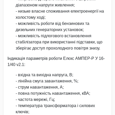
діапазоном напруги живлення;
- низьке власне споживання електроенергії на
холостому ході;
- можливість роботи від бензинових та
дизельних генераторних установок;
- можливість підлогового встановлення
стабілізатора при використанні підставки, що
зберігає доступ прохолодного повітря знизу.
Індикація параметрів роботи Елєкс АМПЕР-Р У 16-
1/40 v2.1:
- вхідна та вихідна напруга, В;
- лінійна смуга завантаження, %;
- струм навантаження, А;
- повна потужність навантаження, кВА;
- частота мережі, Гц;
- температура трансформатора і силових
ключів;