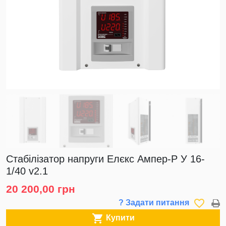
Стабілізатор напруги Елєкс Ампер-Р У 16-
1/40 v2.1
20 200,00 грн
favorite_border
? Задати питання

Купити