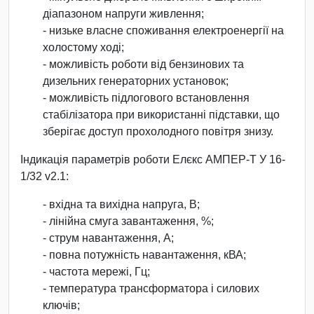
діапазоном напруги живлення;
- низьке власне споживання електроенергії на
холостому ході;
- можливість роботи від бензинових та
дизельних генераторних установок;
- можливість підлогового встановлення
стабілізатора при використанні підставки, що
зберігає доступ прохолодного повітря знизу.
Індикація параметрів роботи Елєкс АМПЕР-Т У 16-
1/32 v2.1:
- вхідна та вихідна напруга, В;
- лінійна смуга завантаження, %;
- струм навантаження, А;
- повна потужність навантаження, кВА;
- частота мережі, Гц;
- температура трансформатора і силових
ключів;