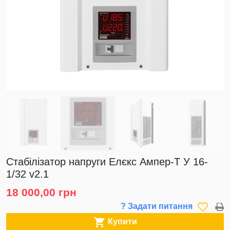
Стабілізатор напруги Елєкс Ампер-T У 16-
1/32 v2.1
18 000,00 грн
favorite_border
? Задати питання

Купити