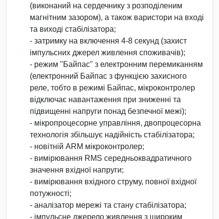
(виконаний на сердечнику з розподіленим
магнітним зазором), а також варистори на вході
та виході стабілізатора;
- затримку на включення 4-8 секунд (захист
імпульсних джерел живлення споживачів);
- режим "Байпас" з електронним перемиканням
(електронний Байпас з функцією захисного
реле, тобто в режимі Байпас, мікроконтролер
відключає навантаження при зниженні та
підвищенні напруги понад безпечної межі);
- мікропроцесорне управління, двопроцесорна
технологія збільшує надійність стабілізатора;
- новітній ARM мікроконтролер;
- вимірювання RMS середньоквадратичного
значення вхідної напруги;
- вимірювання вхідного струму, повної вхідної
потужності;
- аналізатор мережі та стану стабілізатора;
- імпульсне джерело живлення з широким