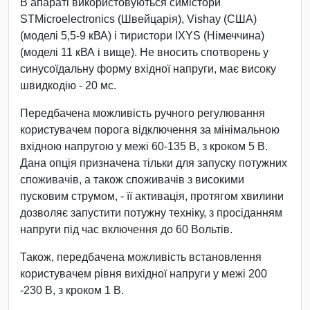
В апараті використовуються симістори
STMicroelectronics (Швейцарія), Vishay (США)
(моделі 5,5-9 кВА) і тиристори IXYS (Німеччина)
(моделі 11 кВА і вище). Не вносить спотворень у
синусоїдальну форму вхідної напруги, має високу
швидкодію - 20 мс.
Передбачена можливість ручного регулювання
користувачем порога відключення за мінімальною
вхідною напругою у межі 60-135 В, з кроком 5 В.
Дана опція призначена тільки для запуску потужних
споживачів, а також споживачів з високими
пусковим струмом, - її активація, протягом хвилини
дозволяє запустити потужну техніку, з просіданням
напруги під час включення до 60 Вольтів.
Також, передбачена можливість встановлення
користувачем рівня вихідної напруги у межі 200
-230 В, з кроком 1 В.