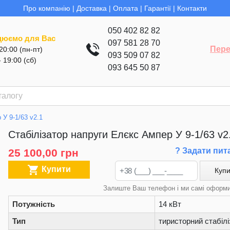
Про компанію
|
Доставка
|
Оплата
|
Гарантії
|
Контакти
050 402 82 82
цюємо для Вас
097 581 28 70
Пере
 20:00 (пн-пт)
093 509 07 82
- 19:00 (сб)
093 645 50 87
 У 9-1/63 v2.1
Стабілізатор напруги Елєкс Ампер У 9-1/63 v2
? Задати пит
25 100,00 грн

Купити
Купи
Залиште Ваш телефон і ми самі оформ
Потужність
14 кВт
Тип
тиристорний стабілі