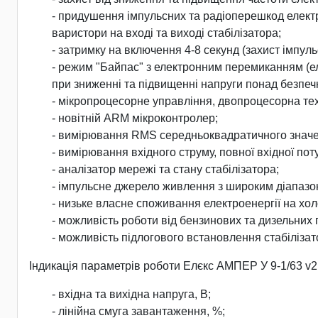
- придушення імпульсних та радіоперешкод електр
варистори на вході та виході стабілізатора;
- затримку на включення 4-8 секунд (захист імпу
- режим "Байпас" з електронним перемиканням (е
при зниженні та підвищенні напруги понад безпечн
- мікропроцесорне управління, двопроцесорна техн
- новітній ARM мікроконтролер;
- вимірювання RMS середньоквадратичного значен
- вимірювання вхідного струму, повної вхідної пот
- аналізатор мережі та стану стабілізатора;
- імпульсне джерело живлення з широким діапазо
- низьке власне споживання електроенергії на хол
- можливість роботи від бензинових та дизельних
- можливість підлогового встановлення стабілізат
Індикація параметрів роботи Елєкс АМПЕР У 9-1/63 v2
- вхідна та вихідна напруга, В;
- лінійна смуга завантаження, %;