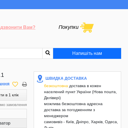
Покупки
дзвонити Вам?
Напишіть нам
.1
ШВИДКА ДОСТАВКА
favorite_border
ання
безкоштовна
доставка в кожен
населений пункт України (Нова пошта,
ти в 1 клік
Делівері)
можлива безкоштовна адресна
имо замовлення
доставка за погодженням з
менеджером
самовивіз - Київ, Дніпро, Харків, Одеса,
затор
Львів