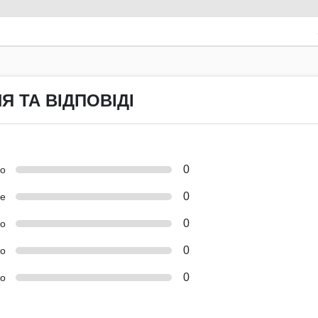
Я ТА ВІДПОВІДІ
0
но
0
е
0
о
0
ко
0
о