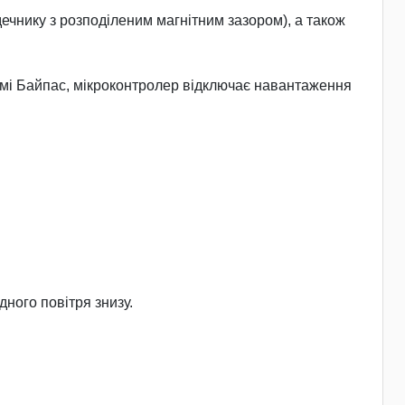
ечнику з розподіленим магнітним зазором), а також
имі Байпас, мікроконтролер відключає навантаження
дного повітря знизу.