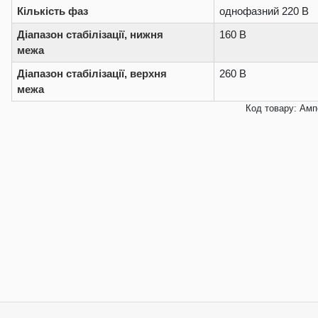
Кількість фаз
однофазний 220 В
Діапазон стабілізації, нижня
160 В
межа
Діапазон стабілізації, верхня
260 В
межа
Код товару: Ампе