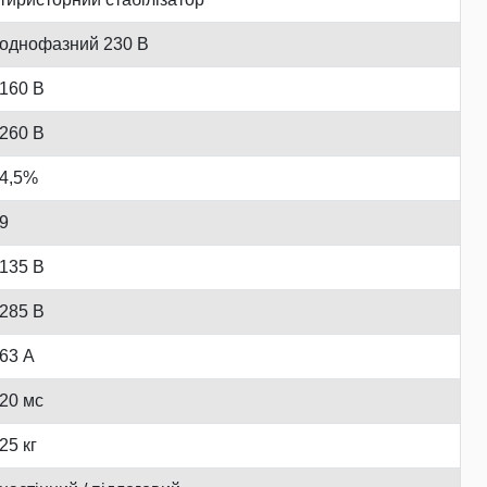
однофазний 230 В
160 В
260 В
4,5%
9
135 В
285 В
63 А
20 мс
25 кг