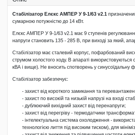
Стабілізатор Елєкс АМПЕР У 9-1/63 v2.1
призначений
сумарною потужністю до 14 кВт.
Елєкс АМПЕР У 9-1/63 v2.1 має 9 ступенів регулювання,
напруги становить 135 - 285 В, при виході за який, а
Стабілізатор має сталевий корпус, пофарбований вис
струмом холостого ходу. В апараті використовуються си
кВА і вище). Не вносить спотворень у синусоїдальну ф
Стабілізатор забезпечує:
- захист від короткого замикання та перевантажен
- захист по високій та низькій напрузі на вході стаб
- дублюючий вихідний захист від перенапруги;
- захист від перегріву - термодатчики трансформа
- інтелектуальна система охолодження - використ
технологією лиття під високим тиском), для мінімі
- захист від зниження та підвищення частоти елект