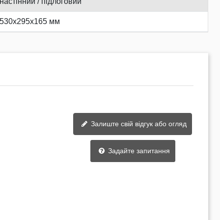
настінний / підлоговий
530х295х165 мм
Залиште свій відгук або огляд
Задайте запитання