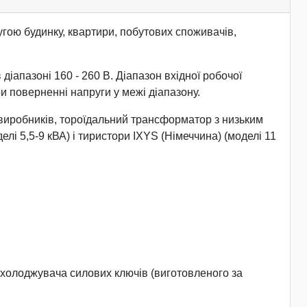
ою будинку, квартири, побутових споживачів,
діапазоні 160 - 260 В. Діапазон вхідної робочої
и поверненні напруги у межі діапазону.
виробників, тороїдальний трансформатор з низьким
лі 5,5-9 кВА) і тиристори IXYS (Німеччина) (моделі 11
охолоджувача силових ключів (виготовленого за