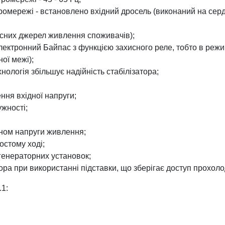
омережі - встановлено вхідний дросель (виконаний на серд
льсних джерел живлення споживачів);
лектронний Байпас з функцією захисного реле, тобто в реж
ої межі);
ологія збільшує надійність стабілізатора;
ня вхідної напруги;
ужності;
ном напруги живлення;
остому ході;
 генераторних установок;
ора при використанні підставки, що зберігає доступ прохоло
.1: