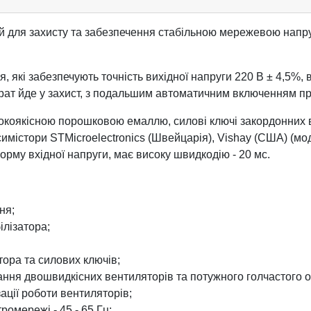
 для захисту та забезпечення стабільною мережевою напруг
 які забезпечують точність вихідної напруги 220 В ± 4,5%, в 
парат йде у захист, з подальшим автоматичним включенням пр
окоякісною порошковою емаллю, силові ключі закордонних 
містори STMicroelectronics (Швейцарія), Vishay (США) (моде
орму вхідної напруги, має високу швидкодію - 20 мс.
ня;
ілізатора;
тора та силових ключів;
ання двошвидкісних вентиляторів та потужного голчастого 
зації роботи вентиляторів;
ромережі - 45 - 65 Гц;