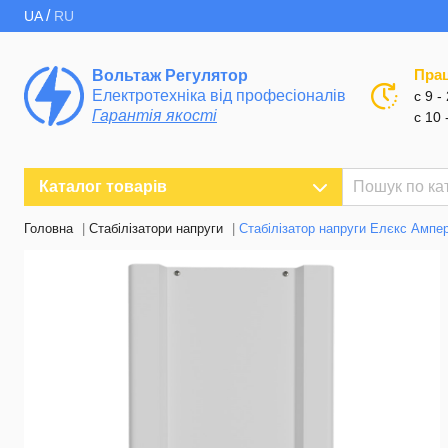
/
UA
RU
Пра
Вольтаж Регулятор
Електротехніка від професіоналів
с 9 -
Гарантія якості
с 10 
Каталог товарів
Головна
Стабілізатори напруги
Стабілізатор напруги Елєкс Ампер