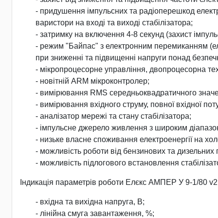
- придушення імпульсних та радіоперешкод електр
варистори на вході та виході стабілізатора;
- затримку на включення 4-8 секунд (захист імпу
- режим "Байпас" з електронним перемиканням (е
при зниженні та підвищенні напруги понад безпечн
- мікропроцесорне управління, двопроцесорна техн
- новітній ARM мікроконтролер;
- вимірювання RMS середньоквадратичного значен
- вимірювання вхідного струму, повної вхідної пот
- аналізатор мережі та стану стабілізатора;
- імпульсне джерело живлення з широким діапазо
- низьке власне споживання електроенергії на хол
- можливість роботи від бензинових та дизельних
- можливість підлогового встановлення стабілізат
Індикація параметрів роботи Елєкс АМПЕР У 9-1/80 v2
- вхідна та вихідна напруга, В;
- лінійна смуга завантаження, %;