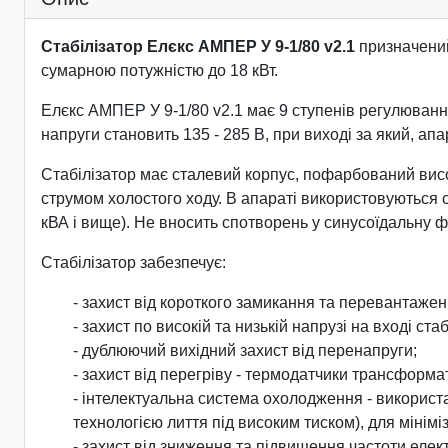
Стабілізатор Елєкс АМПЕР У 9-1/80 v2.1
призначений
сумарною потужністю до 18 кВт.
Елєкс АМПЕР У 9-1/80 v2.1 має 9 ступенів регулювання,
напруги становить 135 - 285 В, при виході за який, а
Стабілізатор має сталевий корпус, пофарбований вис
струмом холостого ходу. В апараті використовуються си
кВА і вище). Не вносить спотворень у синусоїдальну ф
Стабілізатор забезпечує:
- захист від короткого замикання та перевантажен
- захист по високій та низькій напрузі на вході стаб
- дублюючий вихідний захист від перенапруги;
- захист від перегріву - термодатчики трансформа
- інтелектуальна система охолодження - використ
технологією лиття під високим тиском), для мінімі
- захист від зниження та підвищення частоти елект