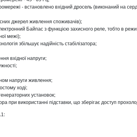
омережі - встановлено вхідний дросель (виконаний на серд
льсних джерел живлення споживачів);
лектронний Байпас з функцією захисного реле, тобто в реж
ої межі);
ологія збільшує надійність стабілізатора;
ня вхідної напруги;
ужності;
ном напруги живлення;
остому ході;
 генераторних установок;
ора при використанні підставки, що зберігає доступ прохоло
.1: