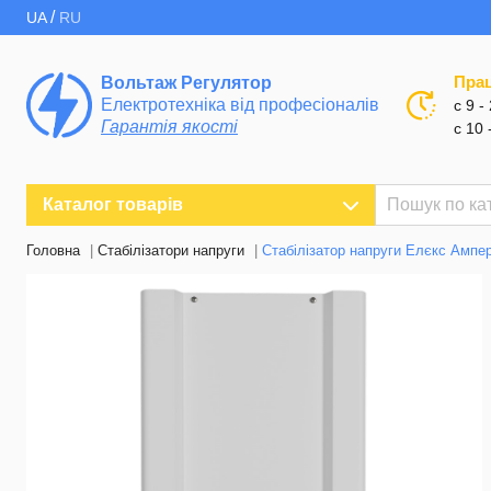
/
UA
RU
Пра
Вольтаж Регулятор
Електротехніка від професіоналів
с 9 -
Гарантія якості
с 10 
Каталог товарів
Головна
Стабілізатори напруги
Стабілізатор напруги Елєкс Ампер