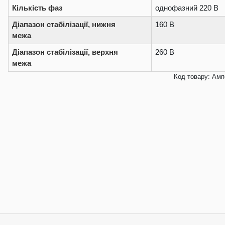
Кількість фаз
однофазний 220 В
Діапазон стабілізації, нижня
160 В
межа
Діапазон стабілізації, верхня
260 В
межа
Код товару: Ампе