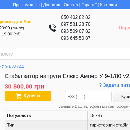
Про компанію
|
Доставка
|
Оплата
|
Гарантії
|
Контакти
050 402 82 82
цюємо для Вас
097 581 28 70
Пере
 20:00 (пн-пт)
093 509 07 82
- 19:00 (сб)
093 645 50 87
 У 9-1/80 v2.1
Стабілізатор напруги Елєкс Ампер У 9-1/80 v2
? Задати пит
30 500,00 грн

Купити
Купи
Залиште Ваш телефон і ми самі оформ
Потужність
18 кВт
Тип
тиристорний стабілі