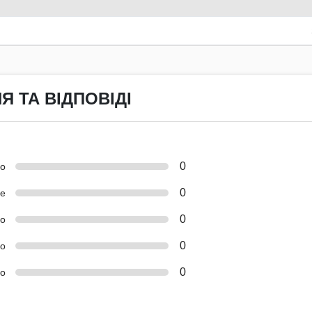
Я ТА ВІДПОВІДІ
0
но
0
е
0
о
0
ко
0
о