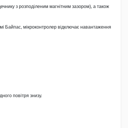
ечнику з розподіленим магнітним зазором), а також
имі Байпас, мікроконтролер відключає навантаження
дного повітря знизу.