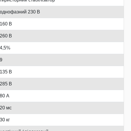
однофазний 230 В
160 В
260 В
4,5%
9
135 В
285 В
80 А
20 мс
30 кг