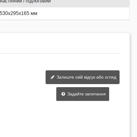
настінний / підлоговий
530х295х165 мм
Залиште свій відгук або огляд
Задайте запитання