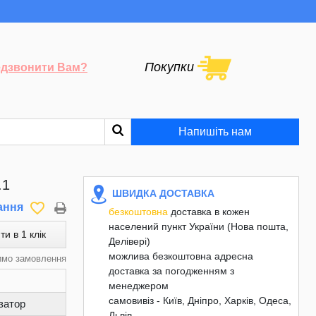
Покупки
дзвонити Вам?
Напишіть нам
.1
ШВИДКА ДОСТАВКА
favorite_border
ання
безкоштовна
доставка в кожен
населений пункт України (Нова пошта,
ти в 1 клік
Делівері)
можлива безкоштовна адресна
имо замовлення
доставка за погодженням з
менеджером
самовивіз - Київ, Дніпро, Харків, Одеса,
затор
Львів