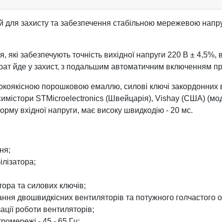
 для захисту та забезпечення стабільною мережевою напруг
 які забезпечують точність вихідної напруги 220 В ± 4,5%, в 
парат йде у захист, з подальшим автоматичним включенням пр
окоякісною порошковою емаллю, силові ключі закордонних 
містори STMicroelectronics (Швейцарія), Vishay (США) (моде
орму вхідної напруги, має високу швидкодію - 20 мс.
ня;
ілізатора;
тора та силових ключів;
ання двошвидкісних вентиляторів та потужного голчастого 
зації роботи вентиляторів;
ромережі - 45 - 65 Гц;