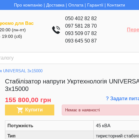
Про компанію
|
Доставка
|
Оплата
|
Гарантії
|
Контакти
050 402 82 82
цюємо для Вас
097 581 28 70
Пере
 20:00 (пн-пт)
093 509 07 82
- 19:00 (сб)
093 645 50 87
гія UNIVERSAL 3х15000
Стабілізатор напруги Укртехнологія UNIVERS
3х15000
? Задати пит
155 800,00 грн

Купити
Немає в наявності
Потужність
45 кВА
Тип
тиристорний стабілі