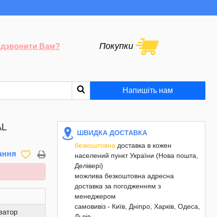
Покупки
дзвонити Вам?
Напишіть нам
AL
ШВИДКА ДОСТАВКА
безкоштовна
доставка в кожен
favorite_border
ання
населений пункт України (Нова пошта,
Делівері)
можлива безкоштовна адресна
доставка за погодженням з
менеджером
самовивіз - Київ, Дніпро, Харків, Одеса,
затор
Львів