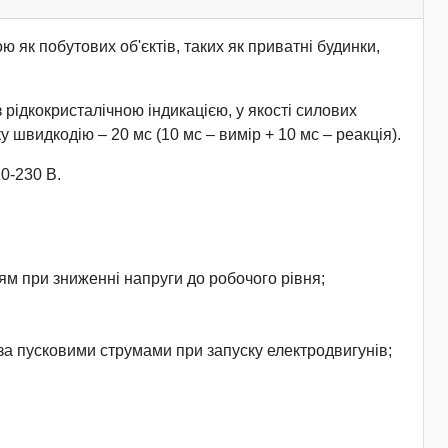
к побутових об'єктів, таких як приватні будинки,
 рідкокристалічною індикацією, у якості силових
 швидкодію – 20 мс (10 мс – вимір + 10 мс – реакція).
0-230 В.
ям при зниженні напруги до робочого рівня;
за пусковими струмами при запуску електродвигунів;