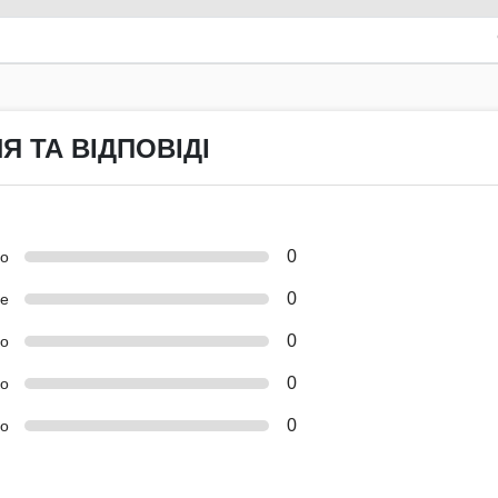
Я ТА ВІДПОВІДІ
0
но
0
е
0
о
0
ко
0
о