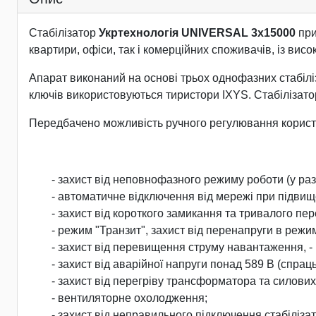
Стабілізатор
Укртехнологія UNIVERSAL 3х15000
при
квартири, офіси, так і комерційних споживачів, із ви
Апарат виконаний на основі трьох однофазних стабіліза
ключів використовуються тиристори IXYS. Стабілізатор
Передбачено можливість ручного регулювання користув
- захист від неповнофазного режиму роботи (у разі
- автоматичне відключення від мережі при підвищ
- захист від короткого замикання та тривалого пе
- режим "Транзит", захист від перенапруги в режим
- захист від перевищення струму навантаження, 
- захист від аварійної напруги понад 589 В (спра
- захист від перегріву трансформатора та силових
- вентиляторне охолодження;
- захист від неправильного підключення стабіліза