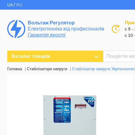
/
UA
RU
Пра
Вольтаж Регулятор
Електротехніка від професіоналів
с 9 -
Гарантія якості
с 10 
Каталог товарів
Головна
Стабілізатори напруги
Стабілізатор напруги Укртехноло