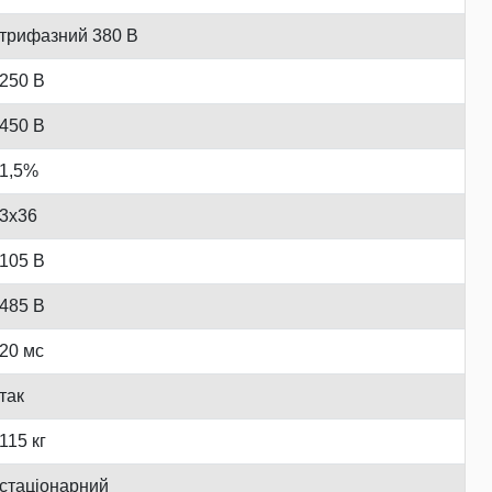
трифазний 380 В
250 В
450 В
1,5%
3x36
105 В
485 В
20 мс
так
115 кг
стаціонарний