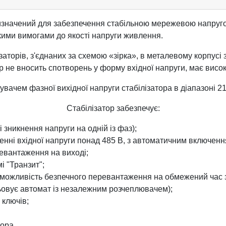
значений для забезпечення стабільною мережевою напругою я
сокими вимогами до якості напруги живлення.
торів, з'єднаних за схемою «зірка», в металевому корпусі з
 не вносить спотворень у форму вхідної напруги, має високу
ачем фазної вихідної напруги стабілізатора в діапазоні 21
Стабілізатор забезпечує:
 зникнення напруги на одній із фаз);
енні вхідної напруги понад 485 В, з автоматичним включенн
ревантаження на виході;
і "Транзит";
- можливість безпечного перевантаження на обмежений час 
цьовує автомат із незалежним розчеплювачем);
 ключів;
тора.