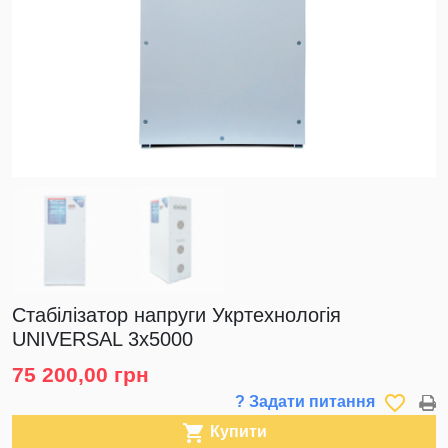
Стабілізатор напруги Укртехнологія
UNIVERSAL 3х5000
75 200,00 грн
favorite_border
? Задати питання

Купити