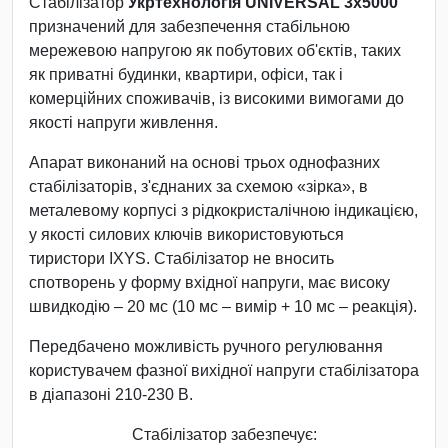
Стабілізатор
Укртехнологія UNIVERSAL 3х5000
призначений для забезпечення стабільною
мережевою напругою як побутових об'єктів, таких
як приватні будинки, квартири, офіси, так і
комерційних споживачів, із високими вимогами до
якості напруги живлення.
Апарат виконаний на основі трьох однофазних
стабілізаторів, з'єднаних за схемою «зірка», в
металевому корпусі з рідкокристалічною індикацією,
у якості силових ключів використовуються
тиристори IXYS. Стабілізатор не вносить
спотворень у форму вхідної напруги, має високу
швидкодію – 20 мс (10 мс – вимір + 10 мс – реакція).
Передбачено можливість ручного регулювання
користувачем фазної вихідної напруги стабілізатора
в діапазоні 210-230 В.
Стабілізатор забезпечує: